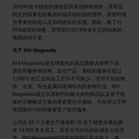
2018年迄今报告的强劲贸易表现继续保持，其背后
的支持因素包括集团终端市场的强劲需求、原材料整
合带来的好处以及协同效应的实现。因此，除了与
PPA相关的调整，管理层对2018年全年运营结果的
预期保持不变。
关于
RHI Magnesita
RHI Magnesita是全球领先的高品质耐火材料产品、
系统和服务供应商。这些产品、系统和服务在超过
1,200°C 的工业高温工艺中不可缺少，适用于包括钢
铁、水泥、有色金属和玻璃在内的各种行业。RHI
Magnesita通过从原材料到耐火材料制品以及基于绩
效的完整解决方案的垂直整合价值链，为全球几乎所
有国家的10,000多家客户提供服务。
公司在 35 个主要生产基地和 70 多个销售办事处拥
有 14,000 多名员工，具有无与伦比的区域多元化优
势。RHI Magnesita的目标是利用公司在收入、规