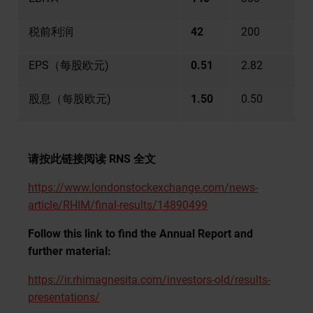
税前利润
42
200
EPS（每股欧元)
0.51
2.82
股息（每股欧元)
1.50
0.50
请按此链接阅读 RNS 全文
https://www.londonstockexchange.com/news-
article/RHIM/final-results/14890499
Follow this link to find the Annual Report and
further material:
https://ir.rhimagnesita.com/investors-old/results-
presentations/