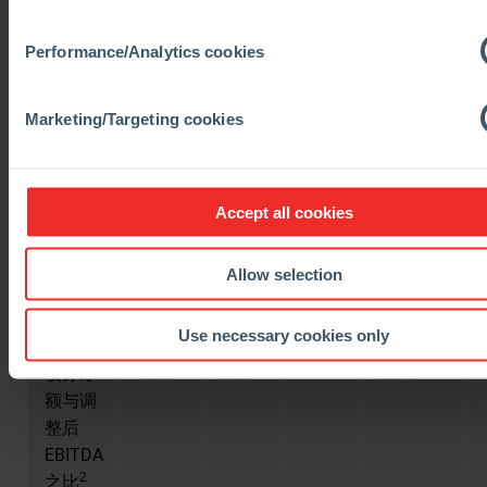
的
Performance/Analytics cookies
EBITA
利润率
Marketing/Targeting cookies
调整后
3.28
5.57
(41)%
的每股
收益
Accept all cookies
（每股
欧元)
Allow selection
净债务
582
650
(10)%
2
Use necessary cookies only
债务净
1.5x
1.2x
0.3x
额与调
整后
EBITDA
2
之比