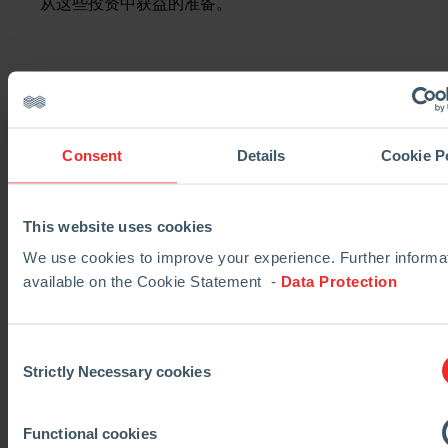
从这些投资中获益的准备。
财务结
2020
2019
2019
果
Consent
Details
Cookie P
(百万欧
调整
调整
按固
变化
1
1
元，除
后
后
定汇
非另有
率调
This website uses cookies
1
说明)
整
We use cookies to improve your experience. Further informat
available on the Cookie Statement -
Data Protection
收入
2,259
2,922
2,807
(23)%
调整后
260
408
420
(36)%
Consent
Strictly Necessary cookies
的
Selection
EBITA
Functional cookies
调整后
11.5%
14.0%
15.0%
(250)bps