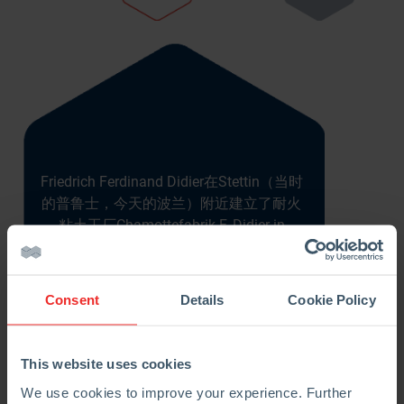
Friedrich Ferdinand Didier在Stettin（当时
的普鲁士，今天的波兰）附近建立了耐火
粘土工厂Chamottefabrik F. Didier in
Podejuch（RHI）。
Consent
Details
Cookie Policy
This website uses cookies
We use cookies to improve your experience. Further