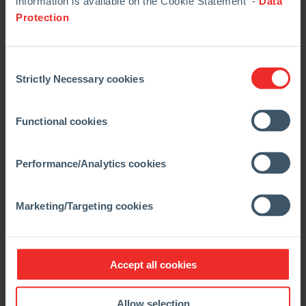
information is available on the Cookie Statement -
Data
我们的项目所关注的另一个领域是，为在我们的生产
Protection
中使用回收材料开发概念和系统，以减少 CO
排放
2
并有效利用资源。
对我们和客户而言，深入了解工艺都至关重要。因
Consent
Strictly Necessary cookies
此，我们的目标是进一步加强和扩大我们在热、热机
Selection
械和热化学相关性模拟方面的竞争优势。莱奥本研发
中心的独特之处在于我们的水模型，该模型可用于可
Functional cookies
视化各种客户生产单元中的流量，并有效地测试、开
发和优化功能性产品。在数值方法的帮助下，我们可
Performance/Analytics cookies
以成为客户的强大合作伙伴，并能够与他们一起大大
缩短开发流程。
Marketing/Targeting cookies
Leoben 专门开发的测试系统不仅可以进行手动单独
测量，还可以在制造过程中对我们的产品进行 100％
无损检测。来自这些测量仪器的数据以及大量其他生
产和质量数据在可视化和建模方法中进行分析，这些
Accept all cookies
方法是由我们的流程开发团队与外部合作伙伴共同开
发的。
Allow selection