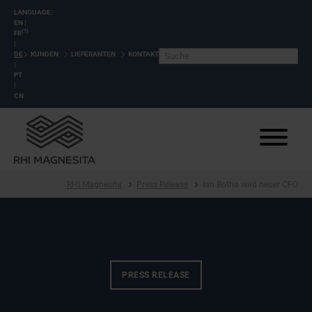
LANGUAGE:
EN
|
(?)
FR
|
DE
KUNDEN
LIEFERANTEN
KONTAKT
|
PT
|
CN
RHI Magnesita
Press Release
Ian Botha wird neuer CFO
PRESS RELEASE