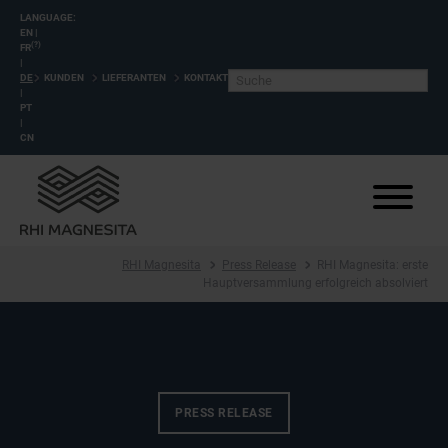
LANGUAGE:
EN
|
(?)
FR
|
DE
KUNDEN
LIEFERANTEN
KONTAKT
|
PT
|
CN
RHI Magnesita
Press Release
RHI Magnesita: erste
Hauptversammlung erfolgreich absolviert
PRESS RELEASE