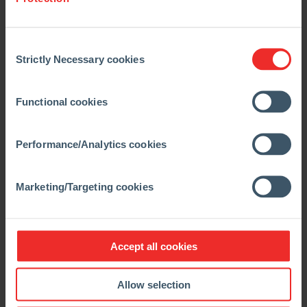
Cálculo, avaliação e ilustração das condições
multidimensionais de stress nos revestimentos de
Consent
refratários, em função da temperatura de operação
Strictly Necessary cookies
Selection
específica
Conceitos completos de revestimento
Functional cookies
Engenharia de refratários com sistemas CAD de
última geração
Documentação detalhada do projeto, incluindo
Performance/Analytics cookies
instruções para instalação
Cálculos de fluxo de calor multidimensionais para
Marketing/Targeting cookies
condições de processos estacionários e dinâmicos
Desenvolvimento de soluções refratárias
específicas e individuais, junto comos Centros de
Accept all cookies
Pesquisa
Instalação completa e supervisão de revestimento
Allow selection
por engenheiros experientes