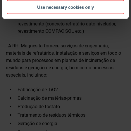
Rede de vendas extensa e global
Use necessary cookies only
Equipamentos e time de serviços e para treinar o
pessoal local na aplicação de novas técnicas de
revestimento (concreto refratário auto nivelador,
revestimento COMPAC SOL etc.)
A RHI Magnesita fornece serviços de engenharia,
materiais de refratários, instalação e serviços em todo o
mundo para processos em plantas de incineração de
resíduos e geração de energia, bem como processos
especiais, incluindo:
Fabricação de TiO2
Calcinação de matérias-primas
Produção de fosfato
Tratamento de resíduos térmicos
Geração de energia