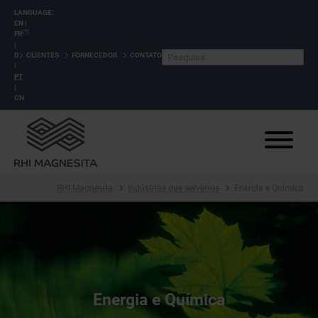
LANGUAGE:
EN
|
(?)
FR
|
DE
CLIENTES
FORNECEDOR
CONTATO
|
PT
|
CN
RHI Magnesita
Indústrias que servimos
Energia e Química
Energia e Química