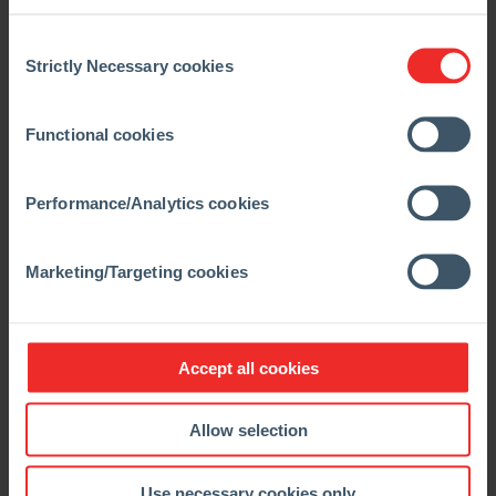
Redução dos custos de refratários com base na
Consent
otimização e adaptação dos conceitos de
Strictly Necessary cookies
Selection
revestimento aos processos de produção e ao uso
de máquinas de alta tecnologia
Functional cookies
Presença global e soluções e serviços
personalizados: a chave para uma entrega única
com foco no mercado e nos processos dos nossos
Performance/Analytics cookies
clientes do mundo todo
Relatórios periódicos de todos os processos, custos
Marketing/Targeting cookies
e consumo, fornecendo dados confiáveis para o
cliente, servindo de base para a tomada de decisões
Serviço em toda a cadeia para o gerenciamento
Accept all cookies
refratário completo: cooperação constante,
intensiva e a longo prazo, caracterizada por um
objetivo comum
Allow selection
Use necessary cookies only