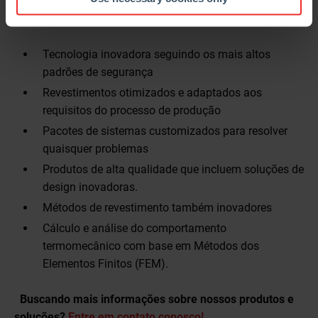
OFERECEMOS:
Tecnologia inovadora seguindo os mais altos
padrões de segurança
Revestimentos otimizados e adaptados aos
requisitos do processo de produção
Pacotes de sistemas customizados para resolver
quaisquer problemas
Produtos de alta qualidade que incluem soluções de
design inovadoras.
Métodos de revestimento também inovadores
Cálculo e análise do comportamento
termomecânico com base em Métodos dos
Elementos Finitos (FEM).
Buscando mais informações sobre nossos produtos e
soluções?
Entre em contato conosco!