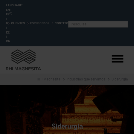
LANGUAGE:
EN
|
(?)
FR
|
DE
CLIENTES
FORNECEDOR
CONTATO
|
PT
|
CN
RHI Magnesita
Indústrias que servimos
Siderurgia
Siderurgia