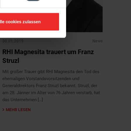
lle cookies zulassen
30.01.2019
News
RHI Magnesita trauert um Franz
Struzl
Mit großer Trauer gibt RHI Magnesita den Tod des
ehemaligen Vorstandsvorsitzenden und
Generaldirektors Franz Struzl bekannt. Struzl, der
am 28. Jänner im Alter von 76 Jahren verstarb, hat
das Unternehmen […]
MEHR LESEN