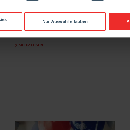
Mit dem Weltmarktführer im Feuerfestbereich hat
die Österreichische Sporthilfe ab sofort einen
ies
neuen verlässlichen Partner an der Seite. „Ich bin
Nur Auswahl erlauben
A
stolz darauf, dass Österreich in vielen Disziplinen
Spitzensportlerinnen und Spitzensportler […]
MEHR LESEN