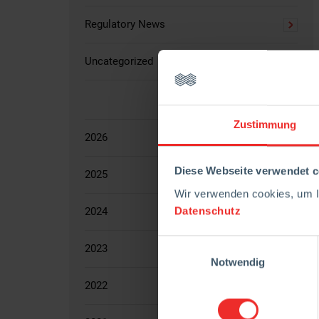
Regulatory News
Uncategorized
Zustimmung
2026
Diese Webseite verwendet c
2025
Wir verwenden cookies, um Ih
Datenschutz
2024
Einwilligungsauswahl
2023
Notwendig
2022