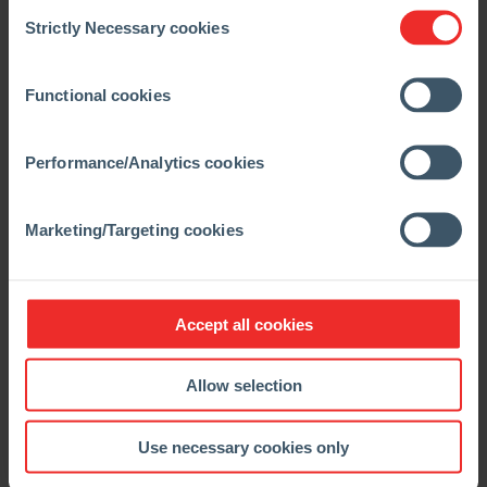
Consent
Strictly Necessary cookies
Selection
Functional cookies
Performance/Analytics cookies
Marketing/Targeting cookies
ANKERFRIT RC
ANKERTWIN
ANKERROTO
Accept all cookies
Allow selection
Solução para troca de furo de
corrida
Use necessary cookies only