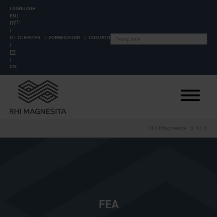
LANGUAGE:
EN
|
(?)
FR
|
DE
CLIENTES
FORNECEDOR
CONTATO
|
PT
|
CN
RHI Magnesita
FEA
FEA