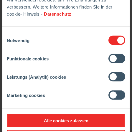
verbessern. Weitere Informationen finden Sie in der
cookie- Hinweis -
Datenschutz
ANKERJET M
ANKERJET A
Einwilligungsauswahl
Notwendig
Funktionale cookies
Weitere Informationen
Leistungs (Analytik) cookies
Bitte wählen Sie Ihr lokales Verkaufsbüro aus.
Marketing cookies
Europa & CIS
Ostasien & China
RHI Magnesita
Alle cookies zulassen
Westasien, Indien & Afrika
Refractory Application Machinery – Sales Europa &
RHI Magnesita