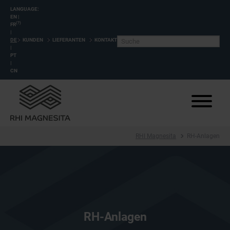
LANGUAGE:
EN
|
(?)
FR
|
DE
KUNDEN
LIEFERANTEN
KONTAKT
|
PT
|
CN
RHI Magnesita
RH-Anlagen
RH-Anlagen