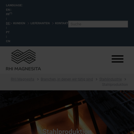
LANGUAGE:
EN
|
(?)
FR
|
DE
KUNDEN
LIEFERANTEN
KONTAKT
|
PT
|
CN
RHI Magnesita
Branchen, in denen wir tätig sind
Stahlindustrie
Stahlproduktion
Stahlproduktion