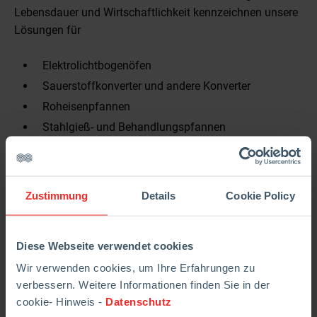
Lebensdauer und Wirtschaftlichkeit kennzeichnen unsere
Lösungen für
Elektrolichtbogenöfen
Sauerstoffkonverter und andere Konverter
Roheisenpfannen
Stahlgieß- und Behandlungspfannen
Gasspülsysteme
RH-Anlagen
Zustimmung
Details
Cookie Policy
und auf dem Gebiet Flow Control für
Schiebersysteme
Diese Webseite verwendet cookies
Verteiler
Wir verwenden cookies, um Ihre Erfahrungen zu
Isostatische Produkte
verbessern. Weitere Informationen finden Sie in der
cookie- Hinweis -
Datenschutz
In enger Kooperation mit unseren Kunden entwickeln wir