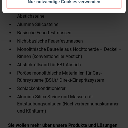
Nur notwendige Cookies verwenden
Magnesia-Kohlenstoffsteine in Standard- und
Spezialformate – Seitenwand/ Hot Spots/EBT-
Abstichsteine
Alumina-Silicasteine
Basische Feuerfestmassen
Nicht-basische Feuerfestmassen
Monolithische Bauteile aus Hochtonerde – Deckel –
Rinnen (konventioneller Abstich)
Abstichfüllsand für EBT-Abstich
Poröse monolithische Materialien für Gas-
Rührsysteme (BSU)/ Direkt-Einspritzsystem
Schlackenkonditionierer
Alumina-Silica Steine und Massen für
Entstaubungsanlagen (Nachverbrennungskammer
und Kühlturm)
Sie wollen mehr über unsere Produkte und Lösungen