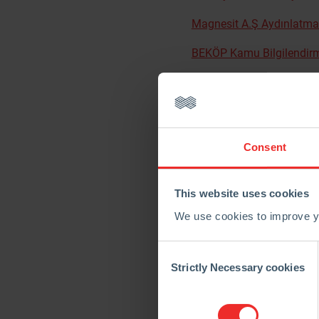
Magnesit A.Ş Aydınlatma
BEKÖP Kamu Bilgilendir
RHI Magnesita Turkey Gen
Birleşme İnceleme Hakkı
Birleşme Sözleşmesi
Consent
Birleşme Raporu
This website uses cookies
RHIMTR 2025 Finansal T
We use cookies to improve yo
RHIMTR 2024 Finansal 
Consent
RHIMTR 2023 Finansal T
Selection
Strictly Necessary cookies
RHIMTR 2025 Faaliyet R
RHIMTR 2024 Faaliyet R