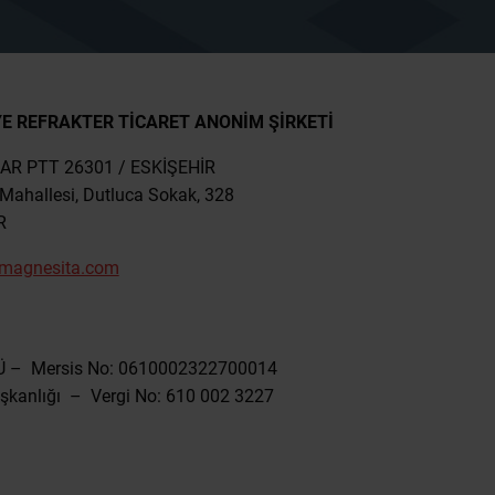
E REFRAKTER TİCARET ANONİM ŞİRKETİ
 GAR PTT 26301 / ESKİŞEHİR
Mahallesi, Dutluca Sokak, 328
R
imagnesita.com
ÖNÜ – Mersis No: 0610002322700014
Başkanlığı – Vergi No: 610 002 3227