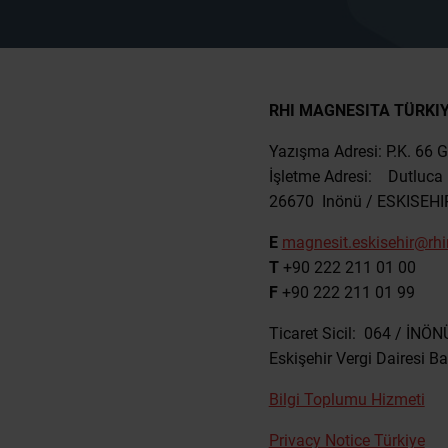
RHI MAGNESITA TÜRKIY
Yazışma Adresi: P.K. 66
İşletme Adresi: Dutluca 
26670 Inönü / ESKISEHI
E
magnesit.eskisehir@rh
T
+90 222 211 01 00
F
+90 222 211 01 99
Ticaret Sicil: 064 / İN
Eskişehir Vergi Dairesi 
Bilgi Toplumu Hizmeti
Privacy Notice Türkiye